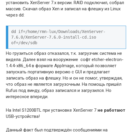
установить XenServer 7.x версии. RAID подключил, собрал
массив. Скачал образ Xen и записал на флешку из Linux
через dd:
dd if=/home/rmn-lux/Downloads/XenServer-
7.6.0/XenServer-7.6.0-install-cd.iso 
of=/dev/sdb
Но грузиться образ отказался, т.к. загрузчик система не
видела. Далее взял на вооружение софт etcher-electron-
1.4.4-x86_64 в формате AppImage, который позволяет
запускать портативную версию с GUI и предлагает
записать образ на флешку. Но и он не помог, утверждая,
что образ не является загрузочным. На помощь пришёл
Rufus под винду, образ записался и загрузился. Но
интересное впереди.
На Intel S1200BTL при установке XenServer 7
не работают
USB-устройства!
Данный факт был подтверждён сообщениями на