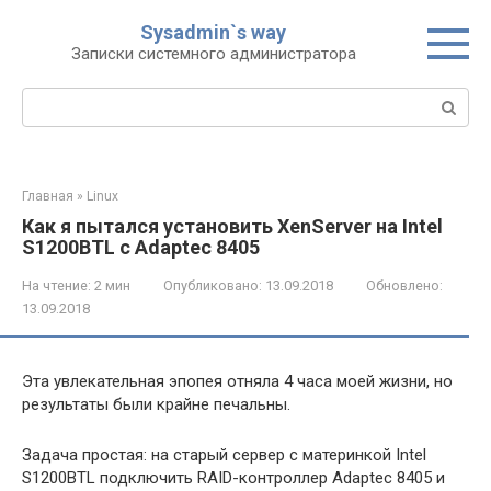
Перейти
Sysadmin`s way
к
Записки системного администратора
контенту
Поиск:
Главная
»
Linux
Как я пытался установить XenServer на Intel
S1200BTL с Adaptec 8405
На чтение:
2 мин
Опубликовано:
13.09.2018
Обновлено:
13.09.2018
Эта увлекательная эпопея отняла 4 часа моей жизни, но
результаты были крайне печальны.
Задача простая: на старый сервер с материнкой Intel
S1200BTL подключить RAID-контроллер Adaptec 8405 и