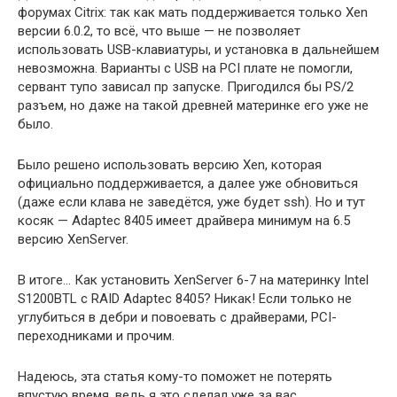
форумах Citrix: так как мать поддерживается только Xen
версии 6.0.2, то всё, что выше — не позволяет
использовать USB-клавиатуры, и установка в дальнейшем
невозможна. Варианты с USB на PCI плате не помогли,
сервант тупо зависал пр запуске. Пригодился бы PS/2
разъем, но даже на такой древней материнке его уже не
было.
Было решено использовать версию Xen, которая
официально поддерживается, а далее уже обновиться
(даже если клава не заведётся, уже будет ssh). Но и тут
косяк — Adaptec 8405 имеет драйвера минимум на 6.5
версию XenServer.
В итоге… Как установить XenServer 6-7 на материнку Intel
S1200BTL с RAID Adaptec 8405? Никак! Если только не
углубиться в дебри и повоевать с драйверами, PCI-
переходниками и прочим.
Надеюсь, эта статья кому-то поможет не потерять
впустую время, ведь я это сделал уже за вас.