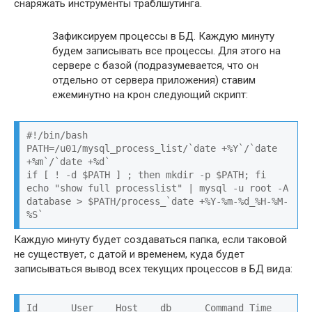
снаряжать инструменты траблшутинга.
Зафиксируем процессы в БД. Каждую минуту
будем записывать все процессы. Для этого на
сервере с базой (подразумевается, что он
отдельно от сервера приложения) ставим
ежеминутно на крон следующий скрипт:
#!/bin/bash

PATH=/u01/mysql_process_list/`date +%Y`/`date 
+%m`/`date +%d`

if [ ! -d $PATH ] ; then mkdir -p $PATH; fi

echo "show full processlist" | mysql -u root -A 
database > $PATH/process_`date +%Y-%m-%d_%H-%M-
%S`
Каждую минуту будет создаваться папка, если таковой
не существует, с датой и временем, куда будет
записываться вывод всех текущих процессов в БД вида:
Id      User    Host    db      Command Time    