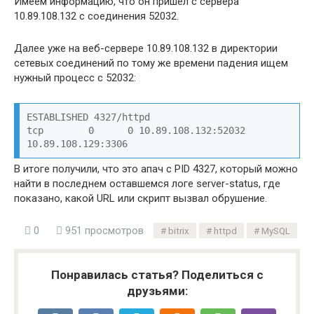
Имеем информацию, что он пришёл с сервера
10.89.108.132 с соединения 52032.
Далее уже на веб-сервере 10.89.108.132 в директории
сетевых соединений по тому же времени падения ищем
нужный процесс с 52032:
ESTABLISHED 4327/httpd          

tcp        0      0 10.89.108.132:52032     
10.89.108.129:3306
В итоге получили, что это апач с PID 4327, который можно
найти в последнем оставшемся логе server-status, где
показано, какой URL или скрипт вызвал обрушение.
0
951 просмотров
bitrix
httpd
MySQL
Понравилась статья? Поделиться с
друзьями: