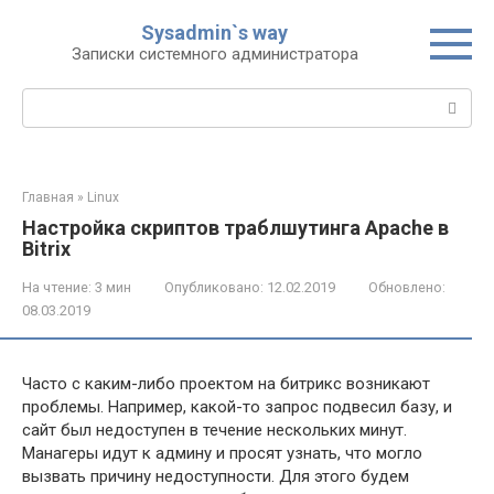
Перейти
Sysadmin`s way
к
Записки системного администратора
контенту
Поиск:
Главная
»
Linux
Настройка скриптов траблшутинга Apache в
Bitrix
На чтение:
3 мин
Опубликовано:
12.02.2019
Обновлено:
08.03.2019
Часто с каким-либо проектом на битрикс возникают
проблемы. Например, какой-то запрос подвесил базу, и
сайт был недоступен в течение нескольких минут.
Манагеры идут к админу и просят узнать, что могло
вызвать причину недоступности. Для этого будем