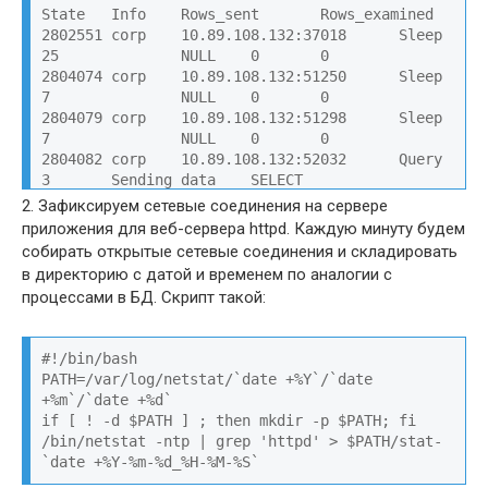
State   Info    Rows_sent       Rows_examined

2802551 corp    10.89.108.132:37018      Sleep   
25              NULL    0       0

2804074 corp    10.89.108.132:51250      Sleep   
7               NULL    0       0

2804079 corp    10.89.108.132:51298      Sleep   
7               NULL    0       0

2804082 corp    10.89.108.132:52032      Query   
3       Sending data    SELECT 
\n\t`main_user_ref`.`COLOR` AS `COLO

2. Зафиксируем сетевые соединения на сервере
2804087 corp    10.89.108.132:52208      Sleep   
приложения для веб-сервера httpd. Каждую минуту будем
2               NULL    0       0

собирать открытые сетевые соединения и складировать
2804088 corp    10.89.108.132:52602      Sleep   
в директорию с датой и временем по аналогии с
1               NULL    0       0

процессами в БД. Скрипт такой:
2804089 root    localhost        Query   0       
starting        show full processlist   0       
0
#!/bin/bash

PATH=/var/log/netstat/`date +%Y`/`date 
+%m`/`date +%d`

if [ ! -d $PATH ] ; then mkdir -p $PATH; fi

/bin/netstat -ntp | grep 'httpd' > $PATH/stat-
`date +%Y-%m-%d_%H-%M-%S`