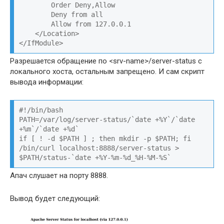
        Order Deny,Allow

        Deny from all

        Allow from 127.0.0.1

    </Location>

</IfModule>
Разрешается обращение по <srv-name>/server-status с
локального хоста, остальным запрещено. И сам скрипт
вывода информации:
#!/bin/bash

PATH=/var/log/server-status/`date +%Y`/`date 
+%m`/`date +%d`

if [ ! -d $PATH ] ; then mkdir -p $PATH; fi

/bin/curl localhost:8888/server-status > 
$PATH/status-`date +%Y-%m-%d_%H-%M-%S`
Апач слушает на порту 8888.
Вывод будет следующий: