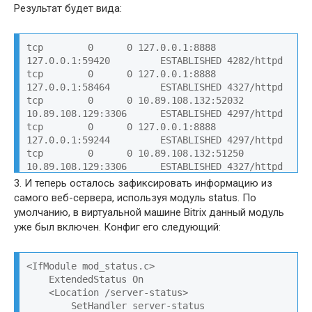
Результат будет вида:
tcp        0      0 127.0.0.1:8888          
127.0.0.1:59420         ESTABLISHED 4282/httpd          

tcp        0      0 127.0.0.1:8888          
127.0.0.1:58464         ESTABLISHED 4327/httpd          

tcp        0      0 10.89.108.132:52032     
10.89.108.129:3306      ESTABLISHED 4297/httpd          

tcp        0      0 127.0.0.1:8888          
127.0.0.1:59244         ESTABLISHED 4297/httpd          

tcp        0      0 10.89.108.132:51250     
10.89.108.129:3306      ESTABLISHED 4327/httpd          

tcp        0      0 127.0.0.1:8888          
3. И теперь осталось зафиксировать информацию из
127.0.0.1:58512         ESTABLISHED 4316/httpd          

самого веб-сервера, используя модуль status. По
tcp        0      0 10.89.108.132:52208     
умолчанию, в виртуальной машине Bitrix данный модуль
10.89.108.129:3306      ESTABLISHED 4282/httpd          

уже был включен. Конфиг его следующий:
tcp        0      0 127.0.0.1:58504         
127.0.0.1:1230          ESTABLISHED 4327/httpd          

tcp        0      0 127.0.0.1:58552         
<IfModule mod_status.c>

127.0.0.1:1230          ESTABLISHED 4316/httpd          

    ExtendedStatus On

tcp        0      0 10.89.108.132:51298     
    <Location /server-status>

10.89.108.129:3306      ESTABLISHED 4316/httpd
        SetHandler server-status
