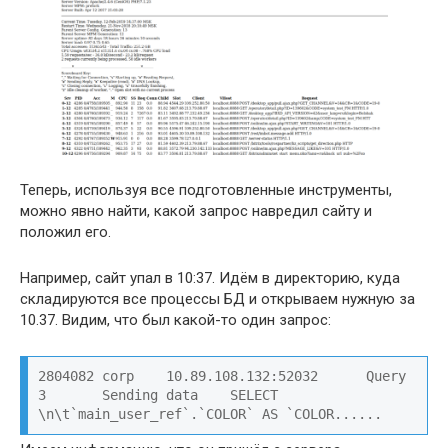
Теперь, используя все подготовленные инструменты,
можно явно найти, какой запрос навредил сайту и
положил его.
Например, сайт упал в 10:37. Идём в директорию, куда
складируются все процессы БД и открываем нужную за
10.37. Видим, что был какой-то один запрос:
2804082 corp    10.89.108.132:52032      Query   
3       Sending data    SELECT 
\n\t`main_user_ref`.`COLOR` AS `COLOR......