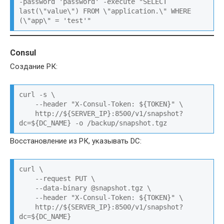
-password 'password' -execute "SELECT 
last(\"value\") FROM \"application.\" WHERE 
(\"app\" = 'test'"
Consul
Создание РК:
curl -s \

    --header "X-Consul-Token: ${TOKEN}" \

    http://${SERVER_IP}:8500/v1/snapshot?
dc=${DC_NAME} -o /backup/snapshot.tgz
Восстановление из РК, указывать DC:
curl \

    --request PUT \

    --data-binary @snapshot.tgz \

    --header "X-Consul-Token: ${TOKEN}" \

    http://${SERVER_IP}:8500/v1/snapshot?
dc=${DC_NAME}