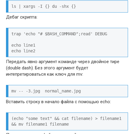
ls | xargs -I {} du -shx {}
Дебаг скрипта:
trap 'echo "# $BASH_COMMAND";read' DEBUG

echo line1

echo line2
Передать явно аргумент команде через двойное тире
(double dash). Без этого аргумент будет
интепретироваться как ключ для mv:
mv -- -3.jpg  normal_name.jpg
Вставить строку в начало файла с помощью echo:
(echo "some text" && cat filename) > filename1 
&& mv filename1 filename