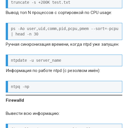
truncate -s +200K test.txt
Вывод топ N процессов с сортировкой по CPU usage:
ps -Ao user,uid,comm,pid,pcpu,pmem --sort=-pcpu 
| head -n 30
Ручная синхронизация времени, когда ntpd уже запущен:
ntpdate -u server_name
Информация по работе ntpd (с резолвом имён):
ntpq -np
Firewalld
Вывести всю информацию: