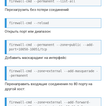
firewall-cmd --permanent --list-all
Перезагрузить без потери соединений:
firewall-cmd --reload
Открыть порт или диапазон:
firewall-cmd --permanent --zone=public --add-
port=10050-10051/tcp
Добавить маскарадинг на интерфейс:
firewall-cmd --zone=external --add-masquerade -
-permanent
Перенаправить входящие соединения по 80 порту на
другой хост:
firewall-cmd --zone=external --add-forward-