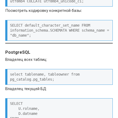
utf8mb4 COLLATE utf8mb4_unicode_ci;
Посмотреть кодировку конкретной базы:
SELECT default_character_set_name FROM 
information_schema.SCHEMATA WHERE schema_name = 
"db_name";
PostgreSQL
Владелец всех таблиц:
select tablename, tableowner from 
pg_catalog.pg_tables;
Владелец текущей БД:
SELECT

    U.rolname,

    D.datname
