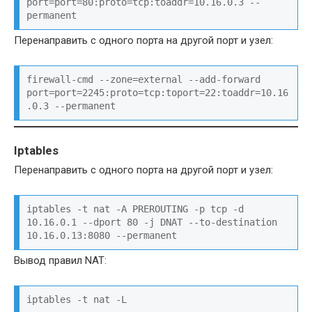
port=port=80:proto=tcp:toaddr=10.16.0.3 --
permanent
Перенаправить с одного порта на другой порт и узел:
firewall-cmd --zone=external --add-forward 
port=port=2245:proto=tcp:toport=22:toaddr=10.16
.0.3 --permanent
Iptables
Перенаправить с одного порта на другой порт и узел:
iptables -t nat -A PREROUTING -p tcp -d 
10.16.0.1 --dport 80 -j DNAT --to-destination 
10.16.0.13:8080 --permanent
Вывод правил NAT:
iptables -t nat -L