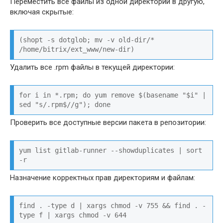
Переместить все файлы из одной директории в другую,
включая скрытые:
(shopt -s dotglob; mv -v old-dir/* 
/home/bitrix/ext_www/new-dir)
Удалить все .rpm файлы в текущей директории:
for i in *.rpm; do yum remove $(basename "$i" | 
sed "s/.rpm$//g"); done
Проверить все доступные версии пакета в репозитории:
yum list gitlab-runner --showduplicates | sort 
-r
Назначение корректных прав директориям и файлам:
find . -type d | xargs chmod -v 755 && find . -
type f | xargs chmod -v 644