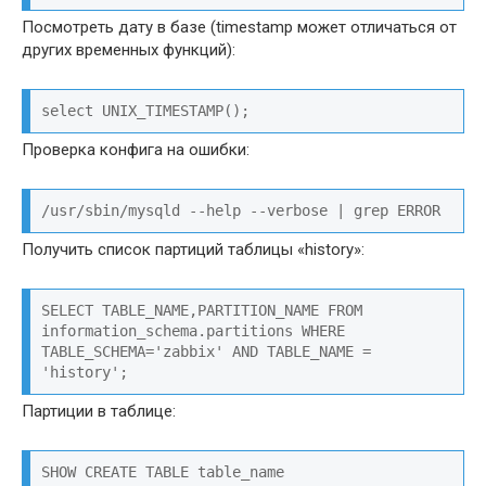
Посмотреть дату в базе (timestamp может отличаться от
других временных функций):
select UNIX_TIMESTAMP();
Проверка конфига на ошибки:
/usr/sbin/mysqld --help --verbose | grep ERROR
Получить список партиций таблицы «history»:
SELECT TABLE_NAME,PARTITION_NAME FROM 
information_schema.partitions WHERE 
TABLE_SCHEMA='zabbix' AND TABLE_NAME = 
'history';
Партиции в таблице:
SHOW CREATE TABLE table_name