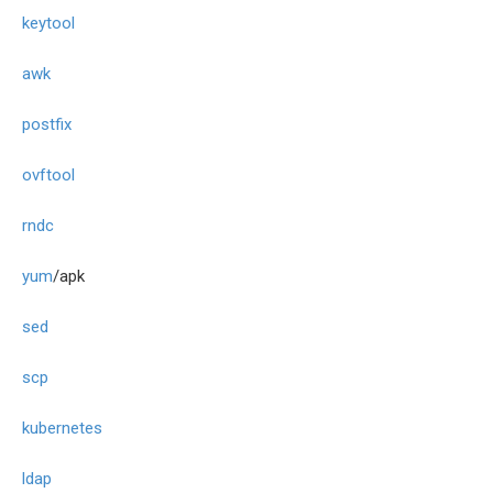
keytool
awk
postfix
ovftool
rndc
yum
/apk
sed
scp
kubernetes
ldap