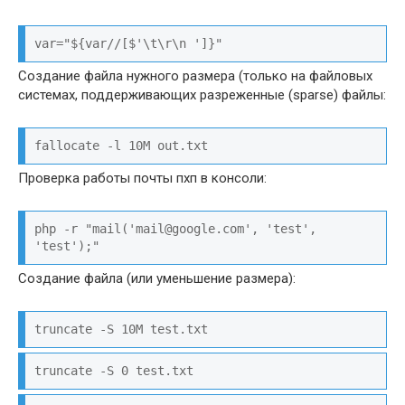
var="${var//[$'\t\r\n ']}"
Создание файла нужного размера (только на файловых
системах, поддерживающих разреженные (sparse) файлы:
fallocate -l 10M out.txt
Проверка работы почты пхп в консоли:
php -r "mail('mail@google.com', 'test', 
'test');"
Создание файла (или уменьшение размера):
truncate -S 10M test.txt
truncate -S 0 test.txt