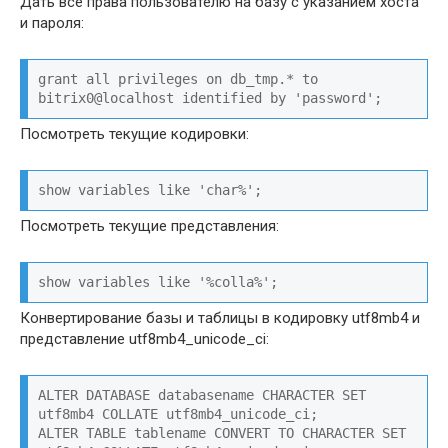
Дать все права пользователю на базу с указанием хоста
и пароля:
grant all privileges on db_tmp.* to 
bitrix0@localhost identified by 'password';
Посмотреть текущие кодировки:
show variables like 'char%';
Посмотреть текущие представления:
show variables like '%colla%';
Конвертирование базы и таблицы в кодировку utf8mb4 и
представление utf8mb4_unicode_ci:
ALTER DATABASE databasename CHARACTER SET 
utf8mb4 COLLATE utf8mb4_unicode_ci;

ALTER TABLE tablename CONVERT TO CHARACTER SET 