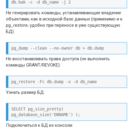
db.bak -с -d db_name -j 2
Не генерировать команды, устанавливающие владение
объектами, как в исходной базе данных (применимо и к
pg_restore; удобно при переносе в уже существующую
БД):
pg_dump --clean --no-owner db > db.dump
Не восстанавливать права доступа (не выполнять
команды GRANT/REVOKE):
pg_restore -Fc db.dump -x -d db_name
Узнать размер БД:
SELECT pg_size_pretty( 
pg_database_size('DBNAME') );
Подключиться к БД из консоли: