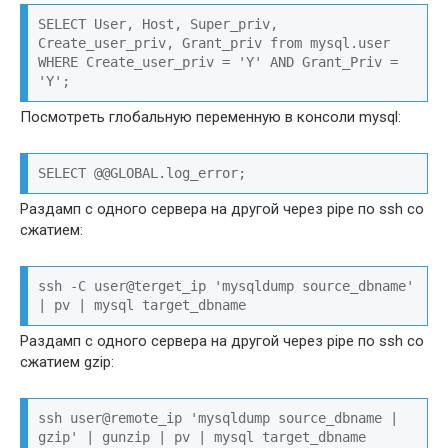
SELECT User, Host, Super_priv, 
Create_user_priv, Grant_priv from mysql.user 
WHERE Create_user_priv = 'Y' AND Grant_Priv = 
'Y';
Посмотреть глобальную переменную в консоли mysql:
SELECT @@GLOBAL.log_error;
Раздамп с одного сервера на другой через pipe по ssh со
сжатием:
ssh -C user@terget_ip 'mysqldump source_dbname' 
| pv | mysql target_dbname
Раздамп с одного сервера на другой через pipe по ssh со
сжатием gzip:
ssh user@remote_ip 'mysqldump source_dbname | 
gzip' | gunzip | pv | mysql target_dbname