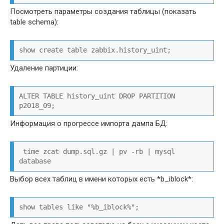
Посмотреть параметры создания таблицы (показать
table schema):
show create table zabbix.history_uint;
Удаление партиции:
ALTER TABLE history_uint DROP PARTITION 
p2018_09;
Информация о прогрессе импорта дампа БД:
 time zcat dump.sql.gz | pv -rb | mysql 
database
Выбор всех таблиц в имени которых есть *b_iblock*:
show tables like "%b_iblock%";