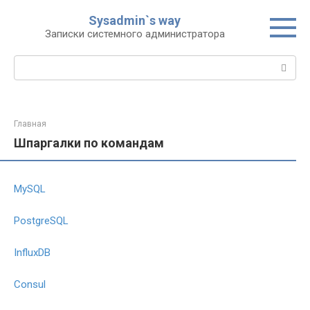
Перейти
Sysadmin`s way
к
Записки системного администратора
контенту
Поиск:
Главная
Шпаргалки по командам
MySQL
PostgreSQL
InfluxDB
Consul