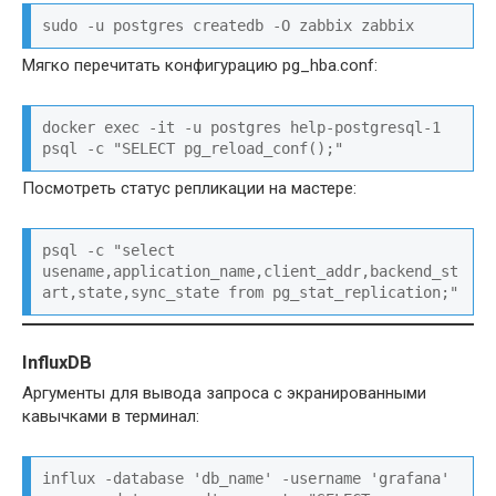
sudo -u postgres createdb -O zabbix zabbix
Мягко перечитать конфигурацию pg_hba.conf:
docker exec -it -u postgres help-postgresql-1 
psql -c "SELECT pg_reload_conf();"
Посмотреть статус репликации на мастере:
psql -c "select 
usename,application_name,client_addr,backend_st
art,state,sync_state from pg_stat_replication;"
InfluxDB
Аргументы для вывода запроса с экранированными
кавычками в терминал:
influx -database 'db_name' -username 'grafana' 