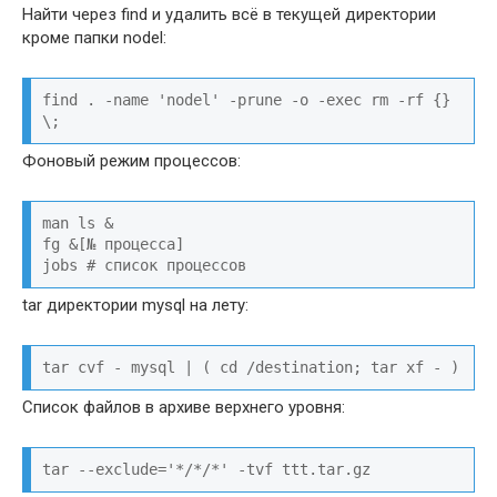
Найти через find и удалить всё в текущей директории
кроме папки nodel:
find . -name 'nodel' -prune -o -exec rm -rf {} 
\;
Фоновый режим процессов:
man ls &

fg &[№ процесса]

jobs # список процессов
tar директории mysql на лету:
tar cvf - mysql | ( cd /destination; tar xf - )
Список файлов в архиве верхнего уровня:
tar --exclude='*/*/*' -tvf ttt.tar.gz