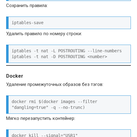
Сохранить правила:
iptables-save
Удалить правило по номеру строки:
iptables -t nat -L POSTROUTING --line-numbers

iptables -t nat -D POSTROUTING <number>
Docker
Удаление промежуточных образов без тэгов:
docker rmi $(docker images --filter 
"dangling=true" -q --no-trunc)
Мягко перезапустить контейнер:
docker kill --signal="USR1" 