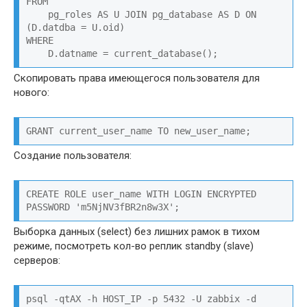
FROM

    pg_roles AS U JOIN pg_database AS D ON 
(D.datdba = U.oid)

WHERE

    D.datname = current_database();
Скопировать права имеющегося пользователя для
нового:
GRANT current_user_name TO new_user_name;
Создание пользователя:
CREATE ROLE user_name WITH LOGIN ENCRYPTED 
PASSWORD 'm5NjNV3fBR2n8w3X';
Выборка данных (select) без лишних рамок в тихом
режиме, посмотреть кол-во реплик standby (slave)
серверов:
psql -qtAX -h HOST_IP -p 5432 -U zabbix -d 