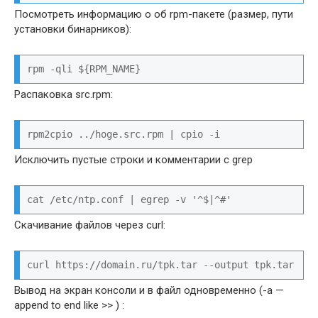
Посмотреть информацию о об rpm-пакете (размер, пути
установки бинарников):
rpm -qli ${RPM_NAME}
Распаковка src.rpm:
rpm2cpio ../hoge.src.rpm | cpio -i
Исключить пустые строки и комментарии с grep
cat /etc/ntp.conf | egrep -v '^$|^#'
Скачивание файлов через curl:
curl https://domain.ru/tpk.tar --output tpk.tar
Вывод на экран консоли и в файл одновременно (-a —
append to end like >> ) :