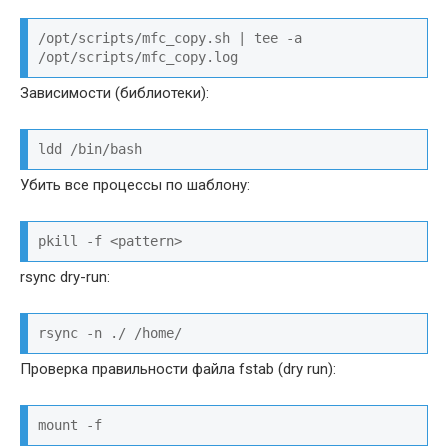
/opt/scripts/mfc_copy.sh | tee -a 
/opt/scripts/mfc_copy.log
Зависимости (библиотеки):
ldd /bin/bash
Убить все процессы по шаблону:
pkill -f <pattern>
rsync dry-run:
rsync -n ./ /home/
Проверка правильности файла fstab (dry run):
mount -f