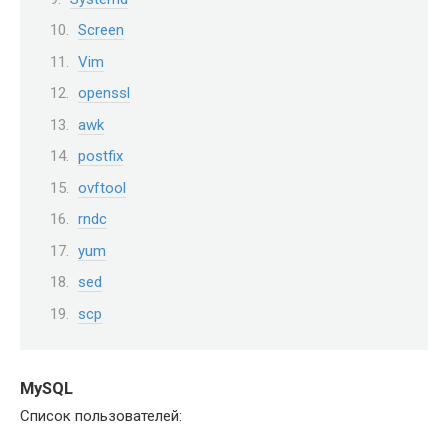
Screen
Vim
openssl
awk
postfix
ovftool
rndc
yum
sed
scp
MySQL
Список пользователей: