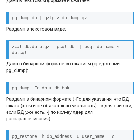
Дамп в текстовом формате и сжатием:
pg_dump db | gzip > db.dump.gz
Раздамп в текстовом виде:
zcat db.dump.gz | psql db || psql db_name < 
db.sql
Дамп в бинарном формате со сжатием (средствами
pg_dump):
pg_dump -Fc db > db.bak
Раздамп в бинарном формате (-Fc для указания, что БД
сжата (хотя и не обязательно указывать), -с для очистки,
если БД уже есть, -j по кол-ву ядер для
распараллеливания):
pg_restore -h db_address -U user_name -Fc 