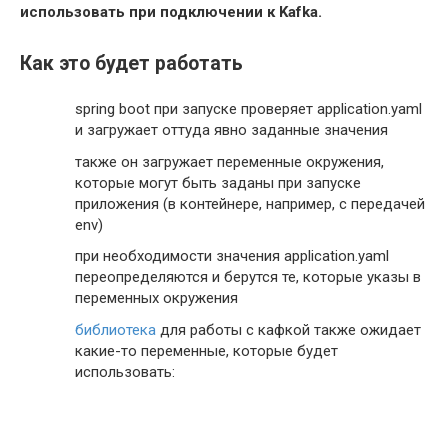
      trust-store-certificates: 
использовать при подключении к Kafka.
${SPRING_KAFKA_SSL_TRUST_STORE_CERTIFICATES}

    security:

      protocol: SSL
Как это будет работать
spring boot при запуске проверяет application.yaml
и загружает оттуда явно заданные значения
также он загружает переменные окружения,
которые могут быть заданы при запуске
приложения (в контейнере, например, с передачей
env)
при необходимости значения application.yaml
переопределяются и берутся те, которые указы в
переменных окружения
библиотека
для работы с кафкой также ожидает
какие-то переменные, которые будет
использовать: