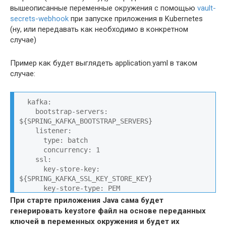
вышеописанные переменные окружения с помощью
vault-
secrets-webhook
при запуске приложения в Kubernetes
(ну, или передавать как необходимо в конкретном
случае)
Пример как будет выглядеть application.yaml в таком
случае:
  kafka:

    bootstrap-servers: 
${SPRING_KAFKA_BOOTSTRAP_SERVERS}

    listener:

      type: batch

      concurrency: 1

    ssl:

      key-store-key: 
${SPRING_KAFKA_SSL_KEY_STORE_KEY}

      key-store-type: PEM

      key-store-certificate-chain: 
При старте приложения Java сама будет
${SPRING_KAFKA_SSL_KEY_STORE_CERTIFICATE_CHAIN}

генерировать keystore файл на основе переданных
      trust-store-type: PEM

ключей в переменных окружения и будет их