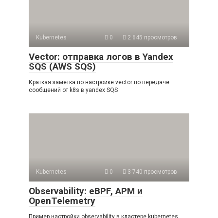
Kubernetes
0
2 645 просмотров
Vector: отправка логов в Yandex
SQS (AWS SQS)
Краткая заметка по настройке vector по передаче
сообщений от k8s в yandex SQS
Kubernetes
0
3 740 просмотров
Observability: eBPF, APM и
OpenTelemetry
Пример настройки observability в кластере kubernetes