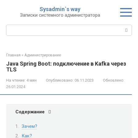
Перейти
Sysadmin`s way
к
Записки системного администратора
контенту
Поиск:
Главная
»
Администрирование
Java Spring Boot: подключение в Kafka через
TLS
На чтение:
4 мин
Опубликовано:
06.11.2023
Обновлено:
26.01.2024
Содержание
Зачем?
Как?