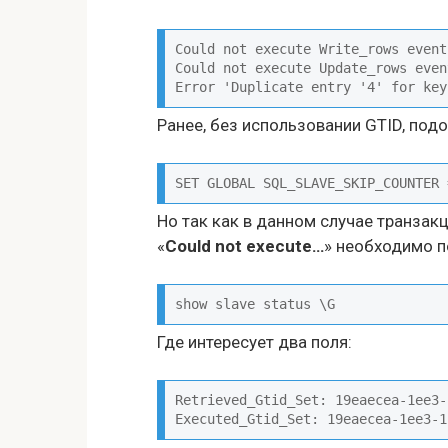
Could not execute Write_rows event
Could not execute Update_rows even
Error 'Duplicate entry '4' for key
Ранее, без использовании GTID, под
SET GLOBAL SQL_SLAVE_SKIP_COUNTER 
Но так как в данном случае транза
«
Could not execute…
» необходимо п
show slave status \G
Где интересует два поля:
Retrieved_Gtid_Set: 19eaecea-1ee3-
Executed_Gtid_Set: 19eaecea-1ee3-1