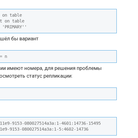
 on table

t on table

 'PRIMARY''
ошёл бы вариант
= n 
кции имеют номера, для решения проблемы
осмотреть статус репликации:
11e9-9153-080027514a3a:1-4601:14736-15495

1e9-9153-080027514a3a:1-5:4602-14736