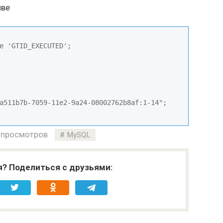
йве
e 'GTID_EXECUTED';

a511b7b-7059-11e2-9a24-08002762b8af:1-14";

 просмотров
MySQL
я? Поделиться с друзьями: