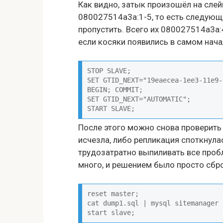
Как видно, затык произошёл на слей
080027514a3a:1-5, то есть следующ
пропустить. Всего их 080027514a3a:
если косяки появились в самом нача
STOP SLAVE;

SET GTID_NEXT="19eaecea-1ee3-11e9-
BEGIN; COMMIT;

SET GTID_NEXT="AUTOMATIC";

START SLAVE;
После этого можно снова проверить 
исчезла, либо репликация споткнул
трудозатратно выпиливать все проб
много, и решением было просто сбро
reset master;

cat dump1.sql | mysql sitemanager

start slave;