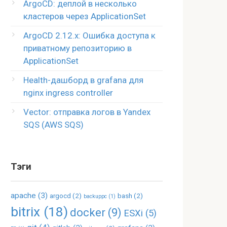
ArgoCD: деплой в несколько
кластеров через ApplicationSet
ArgoCD 2.12.x: Ошибка доступа к
приватному репозиторию в
ApplicationSet
Health-дашборд в grafana для
nginx ingress controller
Vector: отправка логов в Yandex
SQS (AWS SQS)
Тэги
apache
(3)
argocd
(2)
bash
(2)
backuppc
(1)
bitrix
(18)
docker
(9)
ESXi
(5)