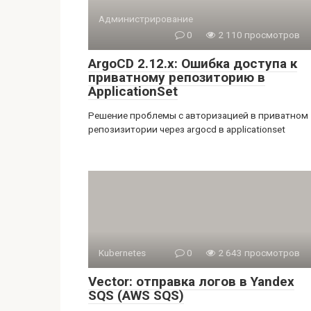
Администрирование
0
2 110 просмотров
ArgoCD 2.12.x: Ошибка доступа к
приватному репозиторию в
ApplicationSet
Решение проблемы с авторизацией в приватном
репозизитории через argocd в applicationset
Kubernetes
0
2 643 просмотров
Vector: отправка логов в Yandex
SQS (AWS SQS)