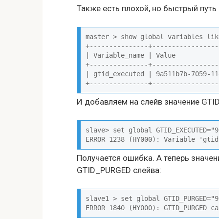
Также есть плохой, но быстрый путь
master > show global variables lik
+---------------+-----------------
| Variable_name | Value           
+---------------+-----------------
| gtid_executed | 9a511b7b-7059-11
+---------------+-----------------
И добавляем на слейв значение GTI
slave> set global GTID_EXECUTED="9
ERROR 1238 (HY000): Variable 'gtid
Получается ошибка. А теперь значе
GTID_PURGED слейва:
slave1 > set global GTID_PURGED="9
ERROR 1840 (HY000): GTID_PURGED ca