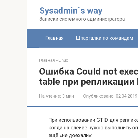
Перейти
Sysadmin`s way
к
контенту
Записки системного администратора
Главная
Шпаргалки по командам
Главная
»
Linux
Ошибка Could not exec
table при репликации
На чтение:
3 мин
Опубликовано:
02.04.2019
При использовании GTID для реплик
когда на слейве нужно выполнить о
ещё «не доехали»: