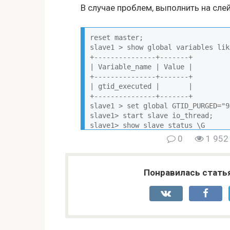
В случае проблем, выполнить на сле
reset master;

slave1 > show global variables lik
+---------------+-------+

| Variable_name | Value |

+---------------+-------+

| gtid_executed |       |

+---------------+-------+

slave1 > set global GTID_PURGED="9
slave1> start slave io_thread;

slave1> show slave status \G
0
1 952
Понравилась стать