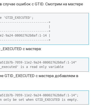
 в случае ошибок с GTID. Смотрим на мастере
e 'GTID_EXECUTED';

--------------------------+

                          |

--------------------------+

e2-9a24-08002762b8af:1-14 |

--------------------------+
D_EXECUTED с мастера:
a511b7b-7059-11e2-9a24-08002762b8af:1-14"

_executed' is a read only variable
ние GTID_EXECUTED с мастера добавляем в
a511b7b-7059-11e2-9a24-08002762b8af:1-14";

n only be set when GTID_EXECUTED is empty.