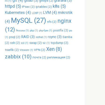
git
(4)
gitlab
(3)
grafana
(3)
gitops
(2)
FS
(1)
httpd
(5)
k8s
(5)
IPsec
(2)
iptables
(2)
Kubernetes
(4)
LVM
(4)
mikrotik
LDAP
(1)
MySQL
(27)
nginx
(4)
nfs
(2)
(12)
postfix
(2)
Percona
(1)
php
(1)
php-fpm
(1)
ps
RAID
(3)
rsync
(3)
psql
(2)
Samba
(1)
redhat
(1)
(2)
ssh
(2)
swap
(2)
tcpdump
(2)
ssl
(1)
tar
(1)
Xen
(8)
traefik
(2)
VPN
(2)
Vmware
(1)
zabbix
(10)
почта
(2)
репликация
(2)