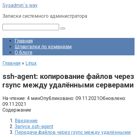
Перейти
Sysadmin`s way
к
Записки системного администратора
контенту
Поиск:
Главная
Шпаргалки по командам
О блоге
Главная
»
Linux
ssh-agent: копирование файлов через
rsync между удалёнными серверами
На чтение:
4 мин
Опубликовано:
09.11.2021
Обновлено:
09.11.2021
Содержание
Введение
Запуск ssh-agent
Передача файлов через rsync между удалёнными