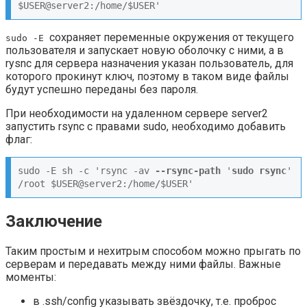
$USER@server2:/home/$USER'
сохраняет переменные окружения от текущего
sudo -E
пользователя и запускает новую оболочку с ними, а в
rysnc для сервера назначения указан пользователь, для
которого прокинут ключ, поэтому в таком виде файлы
будут успешно переданы без пароля.
При необходимости на удаленном сервере server2
запустить rsync с правами sudo, необходимо добавить
флаг:
sudo -E sh -c 'rsync -av 
--rsync-path
 '
sudo rsync
' 
/root $USER@server2:/home/$USER'
Заключение
Таким простым и нехитрым способом можно прыгать по
серверам и передавать между ними файлы. Важные
моменты:
в .ssh/config указывать звёздочку, т.е. проброс