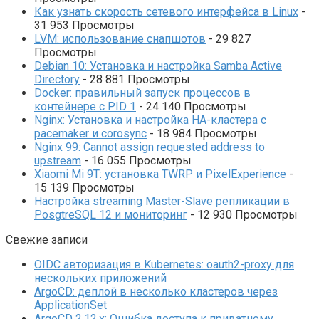
Как узнать скорость сетевого интерфейса в Linux
-
31 953 Просмотры
LVM: использование снапшотов
- 29 827
Просмотры
Debian 10: Установка и настройка Samba Active
Directory
- 28 881 Просмотры
Docker: правильный запуск процессов в
контейнере с PID 1
- 24 140 Просмотры
Nginx: Установка и настройка HA-кластера с
pacemaker и corosync
- 18 984 Просмотры
Nginx 99: Cannot assign requested address to
upstream
- 16 055 Просмотры
Xiaomi Mi 9T: установка TWRP и PixelExperience
-
15 139 Просмотры
Настройка streaming Master-Slave репликации в
PosgtreSQL 12 и мониторинг
- 12 930 Просмотры
Свежие записи
OIDC авторизация в Kubernetes: oauth2-proxy для
нескольких приложений
ArgoCD: деплой в несколько кластеров через
ApplicationSet
ArgoCD 2.12.x: Ошибка доступа к приватному