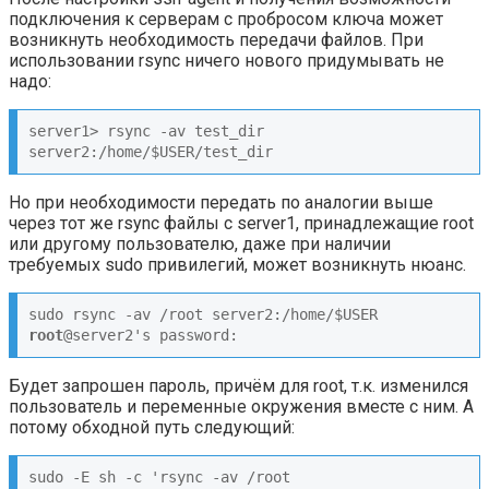
подключения к серверам с пробросом ключа может
возникнуть необходимость передачи файлов. При
использовании rsync ничего нового придумывать не
надо:
server1> rsync -av test_dir 
server2:/home/$USER/test_dir
Но при необходимости передать по аналогии выше
через тот же rsync файлы с server1, принадлежащие root
или другому пользователю, даже при наличии
требуемых sudo привилегий, может возникнуть нюанс.
root
@server2's password:
Будет запрошен пароль, причём для root, т.к. изменился
пользователь и переменные окружения вместе с ним. А
потому обходной путь следующий:
sudo -E sh -c 'rsync -av /root 