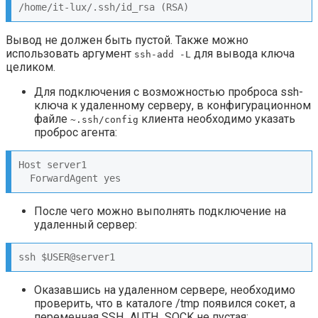
/home/it-lux/.ssh/id_rsa (RSA)
Вывод не должен быть пустой. Также можно
использовать аргумент
для вывода ключа
ssh-add -L
целиком.
Для подключения с возможностью проброса ssh-
ключа к удаленному серверу, в конфигурационном
файле
клиента необходимо указать
~.ssh/config
проброс агента:
Host server1

  ForwardAgent yes
После чего можно выполнять подключение на
удаленный сервер:
ssh $USER@server1
Оказавшись на удаленном сервере, необходимо
проверить, что в каталоге /tmp появился сокет, а
переменная SSH_AUTH_SOCK не пустая: