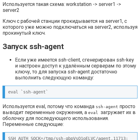
Используется такая схема: workstation -> server1 ->
server2
Ключ с рабочей станции прокидывается на server1, с
которого уже можно подключаться на server2, используя
прокинутый ключ.
Запуск ssh-agent
Если уже имеется ssh-client, сгенерирован ssh-key
и настроен доступ к удалённым серверам по этому
ключу, то для запуска ssh-agent достаточно
выполнить следующую команду:
eval `ssh-agent`
Используется eval, потому что команда
просто
ssh-agent
выводит переменные окружения, а
загружает их в
eval
оболочку для последующего использования.
Переменные следующие:
SSH_AUTH_SOCK=/tmp/ssh-gbpVsO1oELVC/agent.11713; 