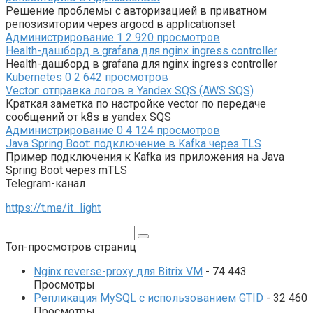
Решение проблемы с авторизацией в приватном
репозизитории через argocd в applicationset
Администрирование
1
2 920 просмотров
Health-дашборд в grafana для nginx ingress controller
Health-дашборд в grafana для nginx ingress controller
Kubernetes
0
2 642 просмотров
Vector: отправка логов в Yandex SQS (AWS SQS)
Краткая заметка по настройке vector по передаче
сообщений от k8s в yandex SQS
Администрирование
0
4 124 просмотров
Java Spring Boot: подключение в Kafka через TLS
Пример подключения к Kafka из приложения на Java
Spring Boot через mTLS
Telegram-канал
https://t.me/it_light
Поиск:
Топ-просмотров страниц
Nginx reverse-proxy для Bitrix VM
- 74 443
Просмотры
Репликация MySQL с использованием GTID
- 32 460
Просмотры