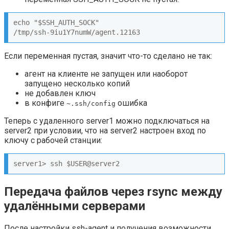
echo "$SSH_AUTH_SOCK"

/tmp/ssh-9iu1Y7numW/agent.12163
Если переменная пустая, значит что-то сделано не так:
агент на клиенте не запущен или наоборот
запущено несколько копий
не добавлен ключ
в конфиге
ошибка
~.ssh/config
Теперь с удаленного server1 можно подключаться на
server2 при условии, что на server2 настроен вход по
ключу с рабочей станции:
server1> ssh $USER@server2
Передача файлов через rsync между
удалёнными серверами
После настройки ssh-agent и получения возможности