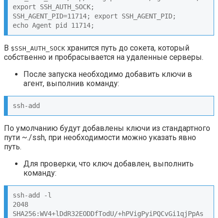
export SSH_AUTH_SOCK;

SSH_AGENT_PID=11714; export SSH_AGENT_PID;

echo Agent pid 11714;
В
хранится путь до сокета, который
$SSH_AUTH_SOCK
собственно и пробрасывается на удаленные серверы.
После запуска необходимо добавить ключи в
агент, выполнив команду:
ssh-add
По умолчанию будут добавлены ключи из стандартного
пути ~./ssh, при необходимости можно указать явно
путь.
Для проверки, что ключ добавлен, выполнить
команду:
ssh-add -l

2048 
SHA256:WV4+lDdR32EODDfTodU/+hPVigPyiPQCvGi1qjPpAs 