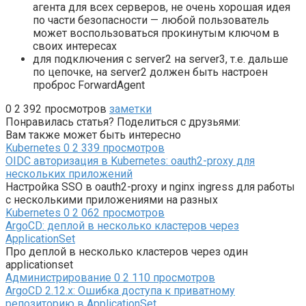
агента для всех серверов, не очень хорошая идея
по части безопасности — любой пользователь
может воспользоваться прокинутым ключом в
своих интересах
для подключения с server2 на server3, т.е. дальше
по цепочке, на server2 должен быть настроен
проброс ForwardAgent
0
2 392 просмотров
заметки
Понравилась статья? Поделиться с друзьями:
Вам также может быть интересно
Kubernetes
0
2 339 просмотров
OIDC авторизация в Kubernetes: oauth2-proxy для
нескольких приложений
Настройка SSO в oauth2-proxy и nginx ingress для работы
с несколькими приложениями на разных
Kubernetes
0
2 062 просмотров
ArgoCD: деплой в несколько кластеров через
ApplicationSet
Про деплой в несколько кластеров через один
applicationset
Администрирование
0
2 110 просмотров
ArgoCD 2.12.x: Ошибка доступа к приватному
репозиторию в ApplicationSet